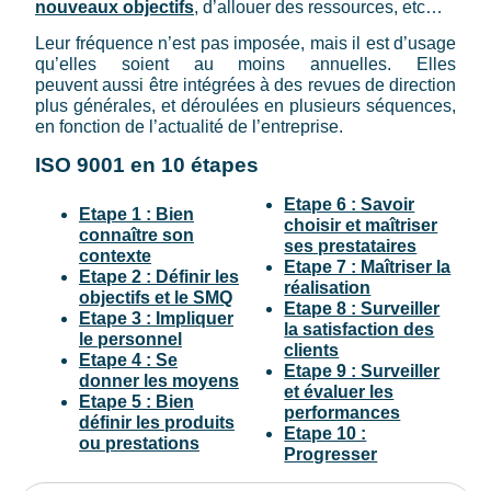
nouveaux objectifs
, d’allouer des ressources, etc…
Leur fréquence n’est pas imposée, mais il est d’usage
qu’elles soient au moins annuelles. Elles
peuvent aussi être intégrées à des revues de direction
plus générales, et déroulées en plusieurs séquences,
en fonction de l’actualité de l’entreprise.
ISO 9001 en 10 étapes
Etape 6 : Savoir
Etape 1 : Bien
choisir et maîtriser
connaître son
ses prestataires
contexte
Etape 7 : Maîtriser la
Etape 2 : Définir les
réalisation
objectifs et le SMQ
Etape 8 : Surveiller
Etape 3 : Impliquer
la satisfaction des
le personnel
clients
Etape 4 : Se
Etape 9 : Surveiller
donner les moyens
et évaluer les
Etape 5 : Bien
performances
définir les produits
Etape 10 :
ou prestations
Progresser