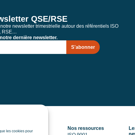
wsletter QSE/RSE
otre newsletter trimestrielle autour des référentiels ISO
E, RSE…
notre dernière newsletter.
S'abonner
Nos prestations
Nos ressources
Le
 que les cookies pour
ne
Audit
ISO 9001