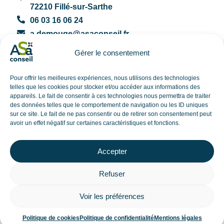
72210 Fillé-sur-Sarthe
06 03 16 06 24
a.demouge@asaconseil.fr
Nos prestations
Gérer le consentement
Audit
Conseil
Pour offrir les meilleures expériences, nous utilisons des technologies
Formations
telles que les cookies pour stocker et/ou accéder aux informations des
Nos ressources
appareils. Le fait de consentir à ces technologies nous permettra de traiter
ISO 9001
des données telles que le comportement de navigation ou les ID uniques
Stratégie RSE : le guide complet pour les TPE et PME
sur ce site. Le fait de ne pas consentir ou de retirer son consentement peut
avoir un effet négatif sur certaines caractéristiques et fonctions.
TPE, PME : quelles démarches pour gagner en
performance ?
Les actualités en newsletter
Accepter
S'abonner
Refuser
Nous suivre
Voir les préférences
Mentions légales
Politique de cookies
Politique de confidentialité
© FD communication
Politique de cookies
Politique de confidentialité
Mentions légales