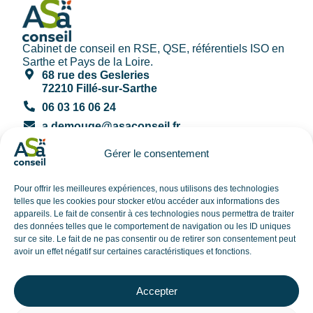
Cabinet de conseil en RSE, QSE, référentiels ISO en
Sarthe et Pays de la Loire.
68 rue des Gesleries
72210 Fillé-sur-Sarthe
06 03 16 06 24
a.demouge@asaconseil.fr
Nos prestations
Gérer le consentement
Audit
Conseil
Pour offrir les meilleures expériences, nous utilisons des technologies
Formations
telles que les cookies pour stocker et/ou accéder aux informations des
Nos ressources
appareils. Le fait de consentir à ces technologies nous permettra de traiter
ISO 9001
des données telles que le comportement de navigation ou les ID uniques
Stratégie RSE : le guide complet pour les TPE et PME
sur ce site. Le fait de ne pas consentir ou de retirer son consentement peut
avoir un effet négatif sur certaines caractéristiques et fonctions.
TPE, PME : quelles démarches pour gagner en
performance ?
Les actualités en newsletter
Accepter
S'abonner