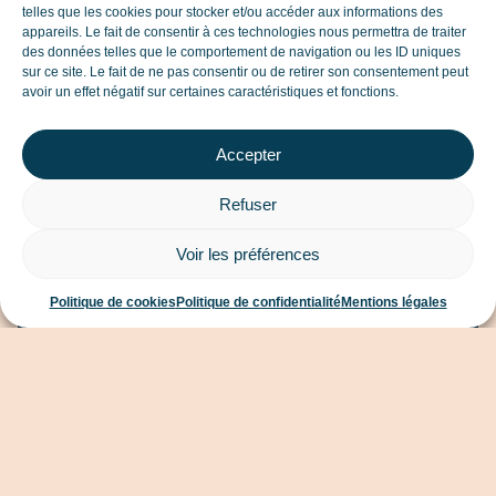
telles que les cookies pour stocker et/ou accéder aux informations des
Afnor a mené une enquête auprès de 17000 responsable
appareils. Le fait de consentir à ces technologies nous permettra de traiter
QSE, et en livre les résultats dans cette radiographie Le
des données telles que le comportement de navigation ou les ID uniques
premier...
sur ce site. Le fait de ne pas consentir ou de retirer son consentement peut
avoir un effet négatif sur certaines caractéristiques et fonctions.
Précédent
1
2
Suivant
Accepter
Refuser
La newsletter
Voir les préférences
QSE/RSE
Politique de cookies
Politique de confidentialité
Mentions légales
Découvrez notre newsletter
trimestrielle autour des référentiels
ISO 9001, QSE, RSE…
Découvrir notre dernière newsletter.
S'abonner