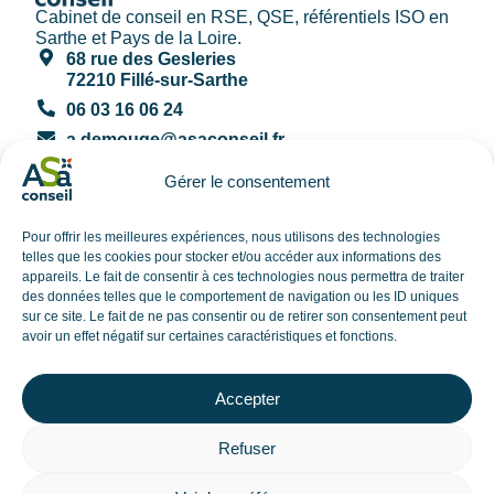
Cabinet de conseil en RSE, QSE, référentiels ISO en
Sarthe et Pays de la Loire.
68 rue des Gesleries
72210 Fillé-sur-Sarthe
06 03 16 06 24
a.demouge@asaconseil.fr
Nos prestations
Gérer le consentement
Audit
Conseil
Pour offrir les meilleures expériences, nous utilisons des technologies
Formations
telles que les cookies pour stocker et/ou accéder aux informations des
Nos ressources
appareils. Le fait de consentir à ces technologies nous permettra de traiter
ISO 9001
des données telles que le comportement de navigation ou les ID uniques
Stratégie RSE : le guide complet pour les TPE et PME
sur ce site. Le fait de ne pas consentir ou de retirer son consentement peut
avoir un effet négatif sur certaines caractéristiques et fonctions.
TPE, PME : quelles démarches pour gagner en
performance ?
Les actualités en newsletter
Accepter
S'abonner
Refuser
Nous suivre